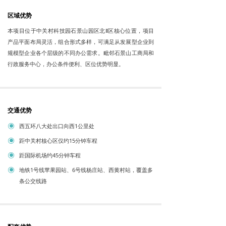
区域优势
本项目位于中关村科技园石景山园区北Ⅱ区核心位置，项目
产品平面布局灵活，组合形式多样，可满足从发展型企业到
规模型企业各个层级的不同办公需求。毗邻石景山工商局和
行政服务中心，办公条件便利、区位优势明显。
交通优势
西五环八大处出口向西1公里处
ꀉ
距中关村核心区仅约15分钟车程
ꀉ
距国际机场约45分钟车程
ꀉ
地铁1号线苹果园站、6号线杨庄站、西黄村站，覆盖多
ꀉ
条公交线路