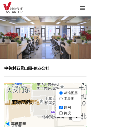
ꀇ
首页
끀
ꀶ
关于我们
ꁦ
主营业务-产业空间运营
ꄃ
主营业务-产业服务
ꁢ
生态圈
中关村石景山园·创业公社
ꂓ
新闻中心
ꁘ
诚招英才
ꄀ
资源合作