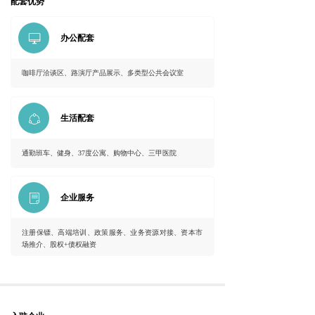
配套优势
ꀖ
办公配套
咖啡厅洽谈区、路演厅产品展示、多类型公共会议室
ꁢ
生活配套
通勤班车、健身、37度公寓、购物中心、三甲医院
ꂓ
企业服务
注册保镖、高端培训、政策服务、业务资源对接、资本市
场推介、股权+债权融资