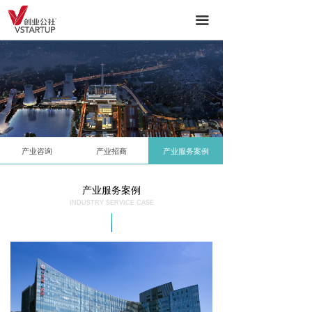
ꀇ
首页
끀
ꀶ
关于我们
ꁦ
主营业务-产业空间运营
ꄃ
主营业务-产业服务
ꁢ
生态圈
产业咨询
产业招商
产业服务案例
ꂓ
新闻中心
产业服务案例
ꁘ
诚招英才
INDUSTRY SERVICE CASE
ꄀ
资源合作